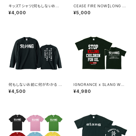
キッズTシャツ(何もしないお前
CEASE FIRE NOW【LONG SL
に何がわかる 何もしないお前の
EEVE】
¥4,000
¥5,000
何が変わる)
何もしないお前に何がわかる 何
IGNORANCE x SLANG Wネ
もしないお前の何が変わる : 2
ームT-SHIRT 【STOP KILLIN
¥4,500
¥4,980
(LONG SLEEVE)
G CHILDREN FOR OIL】