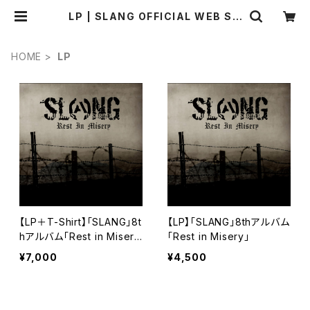
LP | SLANG OFFICIAL WEB SH
OP
HOME
LP
【LP＋T-Shirt】「SLANG」8t
【LP】「SLANG」8thアルバム
hアルバム「Rest in Miser
「Rest in Misery」
y」
¥7,000
¥4,500