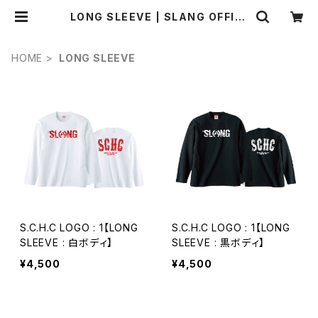
LONG SLEEVE | SLANG OFFICI
AL WEB SHOP
HOME
LONG SLEEVE
S.C.H.C LOGO : 1【LONG
S.C.H.C LOGO : 1【LONG
SLEEVE : 白ボディ】
SLEEVE : 黒ボディ】
¥4,500
¥4,500