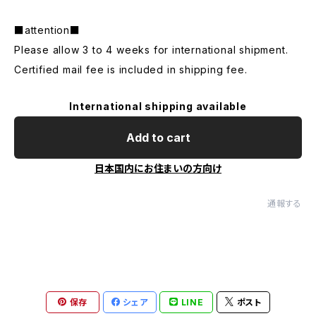
■attention■
Please allow 3 to 4 weeks for international shipment.
Certified mail fee is included in shipping fee.
International shipping available
Add to cart
日本国内にお住まいの方向け
通報する
保存
シェア
LINE
ポスト