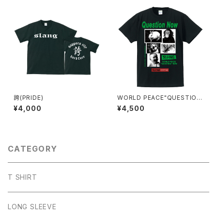
誇(PRIDE)
WORLD PEACE"QUESTIO
N"NOW【FULL COLOR T-S
¥4,000
¥4,500
HIRT】
CATEGORY
T SHIRT
LONG SLEEVE