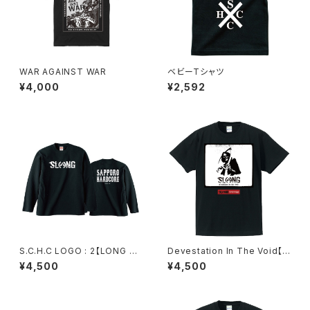
WAR AGAINST WAR
ベビーTシャツ
¥4,000
¥2,592
S.C.H.C LOGO : 2【LONG SL
Devestation In The Void【F
EEVE : 黒ボディ】
ULL COLOR T-SHIRT】
¥4,500
¥4,500