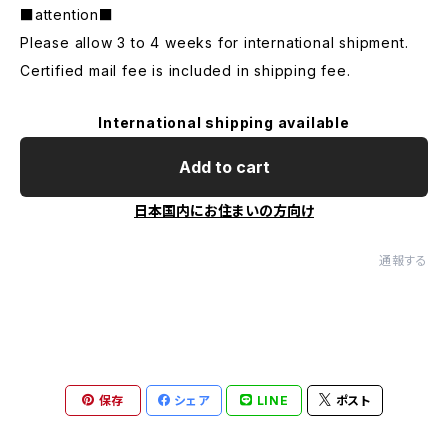
■attention■
Please allow 3 to 4 weeks for international shipment.
Certified mail fee is included in shipping fee.
International shipping available
Add to cart
日本国内にお住まいの方向け
通報する
保存
シェア
LINE
ポスト