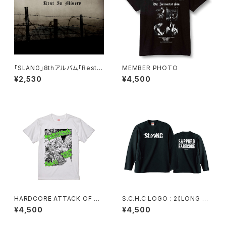
「SLANG」8thアルバム「Rest i
MEMBER PHOTO
n Misery」
¥2,530
¥4,500
HARDCORE ATTACK OF TH
S.C.H.C LOGO : 2【LONG SL
E LOW LIFE DOGS TOUR 2
EEVE : 黒ボディ】
¥4,500
¥4,500
009