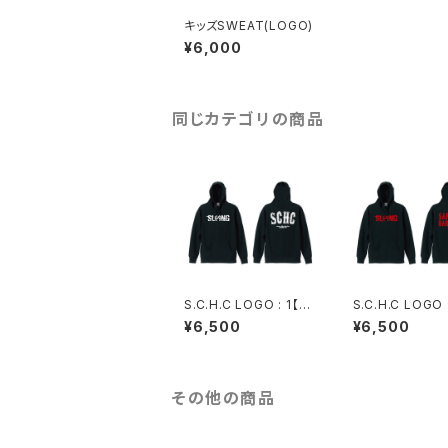
キッズSWEAT(LOGO)
¥6,000
同じカテゴリの商品
S.C.H.C LOGO : 1【PA
S.C.H.C LOGO 
RKA】
ARKA】
¥6,500
¥6,500
その他の商品