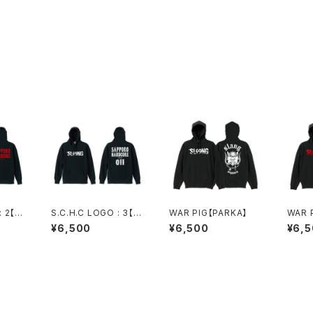
: 2【P
S.C.H.C LOGO : 3【P
WAR PIG【PARKA】
WAR 
ARKA】
D
¥6,500
¥6,500
¥6,