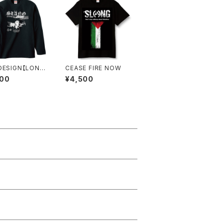
DESIGN【LONG
CEASE FIRE NOW
VE】
000
¥4,500