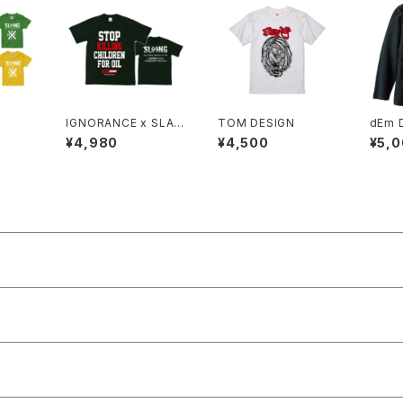
IGNORANCE x SLAN
TOM DESIGN
dEm 
G WネームT-SHIRT
SLEE
¥4,980
¥4,500
¥5,
【STOP KILLING CHI
LDREN FOR OIL】