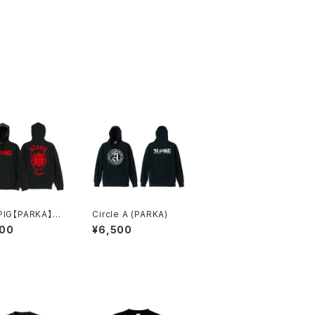
PIG【PARKA】RE
Circle A (PARKA)
500
¥6,500